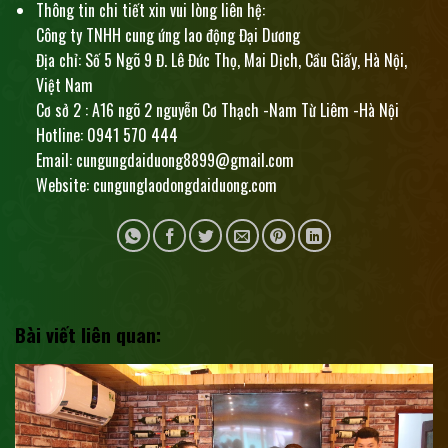
Thông tin chi tiết xin vui lòng liên hệ:
Công ty TNHH cung ứng lao động Đại Dương
Địa chỉ: Số 5 Ngõ 9 Đ. Lê Đức Thọ, Mai Dịch, Cầu Giấy, Hà Nội,
Việt Nam
Cơ sở 2 : A16 ngõ 2 nguyễn Cơ Thạch -Nam Từ Liêm -Hà Nội
Hotline: 0941 570 444
Email: cungungdaiduong8899@gmail.com
Website: cungunglaodongdaiduong.com
Bài viết liên quan: