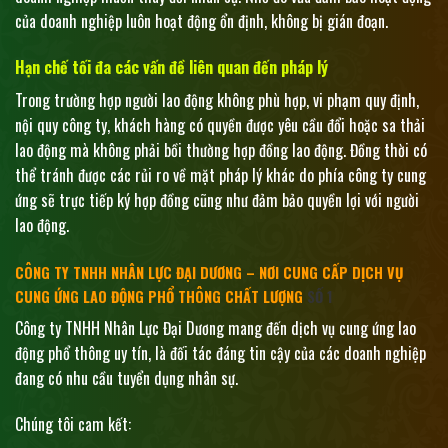
của doanh nghiệp luôn hoạt động ổn định, không bị gián đoạn.
Hạn chế tối đa các vấn đề liên quan đến pháp lý
Trong trường hợp người lao động không phù hợp, vi phạm quy định,
nội quy công ty, khách hàng có quyền được yêu cầu đổi hoặc sa thải
lao động mà không phải bồi thường hợp đồng lao động. Đồng thời có
thể tránh được các rủi ro về mặt pháp lý khác do phía công ty cung
ứng sẽ trực tiếp ký hợp đồng cũng như đảm bảo quyền lợi với người
lao động.
CÔNG TY TNHH NHÂN LỰC ĐẠI DƯƠNG – NƠI CUNG CẤP DỊCH VỤ
CUNG ỨNG LAO ĐỘNG PHỔ THÔNG CHẤT LƯỢNG
SỐ 1
Công ty TNHH Nhân Lực Đại Dương mang đến dịch vụ cung ứng lao
động phổ thông uy tín, là đối tác đáng tin cậy của các doanh nghiệp
đang có nhu cầu tuyển dụng nhân sự.
Chúng tôi cam kết: