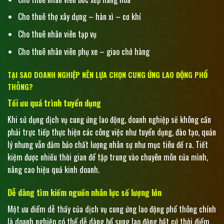
Cho thuê thợ xây dựng – hàn xì – cơ khí
Cho thuê nhân viên tạp vụ
Cho thuê nhân viên phụ xe – giao chở hàng
TẠI SAO DOANH NGHIỆP NÊN LỰA CHỌN CUNG ỨNG LAO ĐỘNG PHỔ
THÔNG?
Tối ưu quá trình tuyển dụng
Khi sử dụng dịch vụ cung ứng lao động, doanh nghiệp sẽ không cần
phải trực tiếp thực hiện các công việc như tuyển dụng, đào tạo, quản
lý nhưng vẫn đảm bảo chất lượng nhân sự như mục tiêu đề ra. Tiết
kiệm được nhiều thời gian để tập trung vào chuyên môn của mình,
nâng cao hiệu quả kinh doanh.
Dễ dàng tìm kiếm nguồn nhân lực số lượng lớn
Một ưu điểm dễ thấy của dịch vụ cung ứng lao động phổ thông chính
là doanh nghiệp có thể dễ dàng bổ sung lao động bất cứ thời điểm