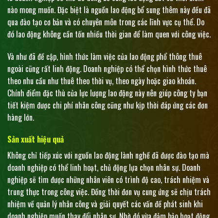
nào mong muốn. Đặc biệt là nguồn lao động bổ sung thêm này đều đã
qua đào tạo cơ bản và có chuyên môn trong các lĩnh vực cụ thể. Do
đó lao động không cần tốn nhiều thời gian để làm quen với công việc.
Và như đã đề cập, hình thức làm việc của lao động phổ thông thuê
ngoài cũng rất linh động. Doanh nghiệp có thể chọn hình thức thuê
theo nhu cầu như thuê theo thời vụ, theo ngày hoặc giao khoán.
Chính điểm đặc thù của lực lượng lao động này nên giúp công ty bạn
tiết kiệm được chi phí nhân công cũng như kịp thời đáp ứng các đơn
hàng lớn.
Sản xuất hiệu quả
Không chỉ tiếp xúc với nguồn lao động lành nghề đã được đào tạo mà
doanh nghiệp có thể linh hoạt, chủ động lựa chọn nhân sự. Doanh
nghiệp sẽ tìm được những nhân viên có trình độ cao, trách nhiệm và
trung thực trong công việc. Đồng thời đơn vụ cung ứng sẽ chịu trách
nhiệm về quản lý nhân công và giải quyết các vấn đề phát sinh khi
doanh nghiệp muốn thay đổi nhân sự. Nhờ đó vừa đảm bảo hoạt động