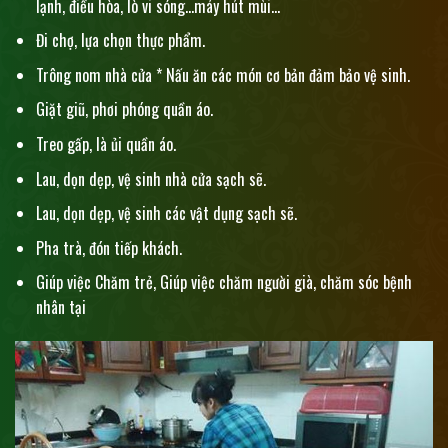
lạnh, điều hòa, lò vi sóng…máy hút mùi…
Đi chợ, lựa chọn thực phẩm.
Trông nom nhà cửa * Nấu ăn các món cơ bản đảm bảo vệ sinh.
Giặt giũ, phơi phóng quần áo.
Treo gấp, là ủi quần áo.
Lau, dọn dẹp, vệ sinh nhà cửa sạch sẽ.
Lau, dọn dẹp, vệ sinh các vật dụng sạch sẽ.
Pha trà, đón tiếp khách.
Giúp việc Chăm trẻ, Giúp việc chăm người già, chăm sóc bệnh
nhân tại