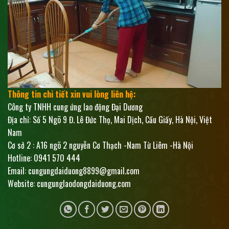
Thông tin chi tiết xin vui lòng liên hệ:
Công ty TNHH cung ứng lao động Đại Dương
Địa chỉ: Số 5 Ngõ 9 Đ. Lê Đức Thọ, Mai Dịch, Cầu Giấy, Hà Nội, Việt
Nam
Cơ sở 2 : A16 ngõ 2 nguyễn Cơ Thạch -Nam Từ Liêm -Hà Nội
Hotline: 0941 570 444
Email: cungungdaiduong8899@gmail.com
Website: cungunglaodongdaiduong.com