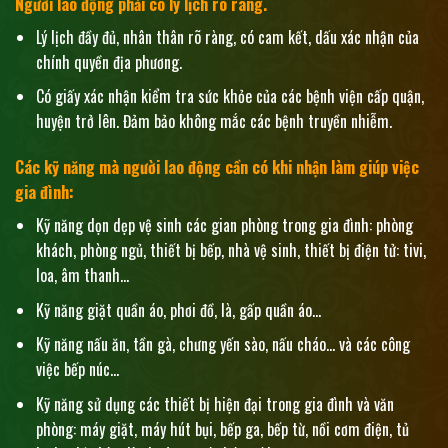
Người lao động phải có lý lịch rõ ràng.
Lý lịch đầy đủ, nhân thân rõ ràng, có cam kết, dấu xác nhận của
chính quyền địa phương.
Có giấy xác nhận kiểm tra sức khỏe của các bệnh viện cấp quận,
huyện trở lên. Đảm bảo không mắc các bệnh truyền nhiễm.
Các kỹ năng mà người lao động cần có khi nhận làm giúp việc
gia đình:
Kỹ năng dọn dẹp vệ sinh các gian phòng trong gia đình: phòng
khách, phòng ngủ, thiết bị bếp, nhà vệ sinh, thiết bị điện tử: tivi,
loa, âm thanh…
Kỹ năng giặt quần áo, phơi đồ, là, gấp quần áo…
Kỹ năng nấu ăn, tần gà, chưng yến sào, nấu cháo… và các công
việc bếp núc…
Kỹ năng sử dụng các thiết bị hiện đại trong gia đình và văn
phòng: máy giặt, máy hút bụi, bếp ga, bếp từ, nồi cơm điện, tủ