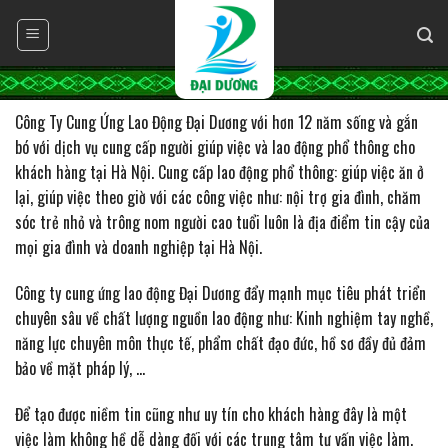
Skip
to
content
Công Ty Cung Ứng Lao Động Đại Dương
Công Ty Cung Ứng Lao Động Đại Dương với hơn 12 năm sống và gắn
bó với dịch vụ cung cấp người giúp việc và lao động phổ thông cho
khách hàng tại Hà Nội. Cung cấp lao động phổ thông: giúp việc ăn ở
lại, giúp việc theo giờ với các công việc như: nội trợ gia đình, chăm
sóc trẻ nhỏ và trông nom người cao tuổi luôn là địa điểm tin cậy của
mọi gia đình và doanh nghiệp tại Hà Nội.
Công ty cung ứng lao động Đại Dương đẩy mạnh mục tiêu phát triển
chuyên sâu về chất lượng nguồn lao động như: Kinh nghiệm tay nghề,
năng lực chuyên môn thực tế, phẩm chất đạo đức, hồ sơ đầy đủ đảm
bảo về mặt pháp lý, …
Để tạo được niềm tin cũng như uy tín cho khách hàng đây là một
việc làm không hề dễ dàng đối với các trung tâm tư vấn việc làm.